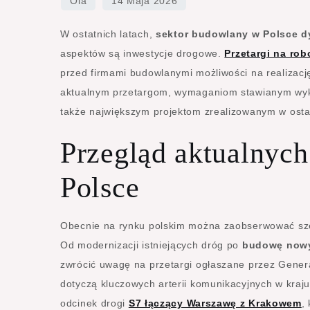
W ostatnich latach,
sektor budowlany w Polsce dy
aspektów są inwestycje drogowe.
Przetargi na ro
przed firmami budowlanymi możliwości na realizację
aktualnym przetargom, wymaganiom stawianym w
także największym projektom zrealizowanym w osta
Przegląd aktualnyc
Polsce
Obecnie na rynku polskim można zaobserwować szer
Od modernizacji istniejących dróg po
budowę nowy
zwrócić uwagę na przetargi ogłaszane przez Genera
dotyczą kluczowych arterii komunikacyjnych w kraj
odcinek drogi
S7 łączący Warszawę z Krakowem
,