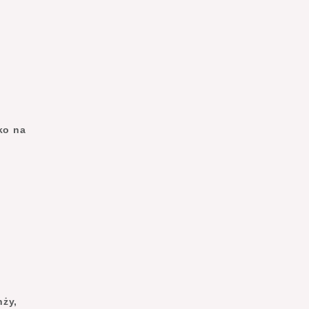
lko na
nży,