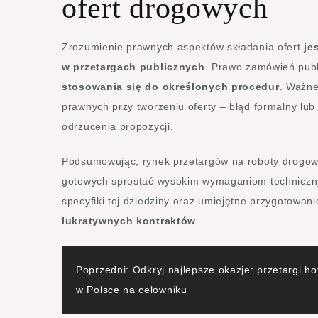
ofert drogowych
Zrozumienie prawnych aspektów składania ofert
je
w przetargach publicznych
. Prawo zamówień publ
stosowania się do określonych procedur
. Ważne
prawnych przy tworzeniu oferty – błąd formalny 
odrzucenia propozycji.
Podsumowując, rynek przetargów na roboty drogo
gotowych sprostać wysokim wymaganiom techniczn
specyfiki tej dziedziny oraz umiejętne przygotowan
lukratywnych kontraktów
.
Nawigacja
Poprzedni:
Odkryj najlepsze okazje: przetargi ho
w Polsce na celowniku
wpisu