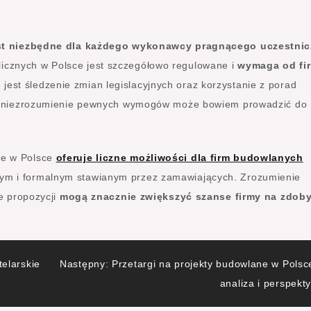
st niezbędne dla każdego wykonawcy pragnącego uczestnic
icznych w Polsce jest szczegółowo regulowane i
wymaga od fi
 jest śledzenie zmian legislacyjnych oraz korzystanie z porad
lub niezrozumienie pewnych wymogów może bowiem prowadzić do
we w Polsce
oferuje liczne możliwości dla firm budowlanych
ym i formalnym stawianym przez zamawiających. Zrozumienie
ie propozycji
mogą znacznie zwiększyć szanse firmy na zdoby
telarskie
Następny:
Przetargi na projekty budowlane w Polsc
analiza i perspekt