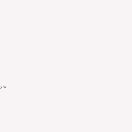
yło
a