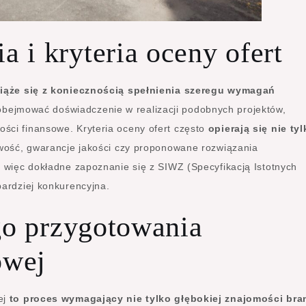
i kryteria oceny ofert
iąże się z koniecznością spełnienia szeregu wymagań
bejmować doświadczenie w realizacji podobnych projektów,
ści finansowe. Kryteria oceny ofert często
opierają się nie ty
owość, gwarancje jakości czy proponowane rozwiązania
t więc dokładne zapoznanie się z SIWZ (Specyfikacją Istotnych
bardziej konkurencyjna.
go przygotowania
owej
ej
to proces wymagający nie tylko głębokiej znajomości bra