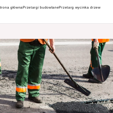
trona główna
Przetargi budowlane
Przetarg wycinka drzew