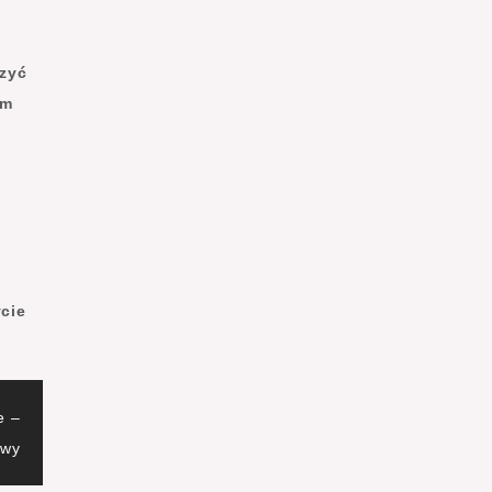
zyć
rm
cie
e –
ywy