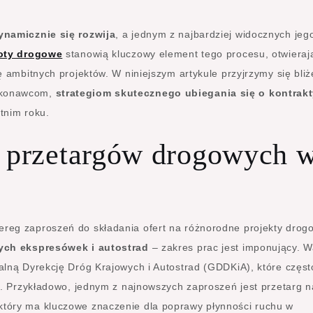
namicznie się rozwija
, a jednym z najbardziej widocznych jeg
boty drogowe
stanowią kluczowy element tego procesu, otwieraj
 ambitnych projektów. W niniejszym artykule przyjrzymy się bliż
ykonawcom,
strategiom skutecznego ubiegania się o kontrak
tnim roku.
h przetargów drogowych 
eg zaproszeń do składania ofert na różnorodne projekty drog
ch ekspresówek i autostrad
– zakres prac jest imponujący. W
lną Dyrekcję Dróg Krajowych i Autostrad (GDDKiA), które częst
u. Przykładowo, jednym z najnowszych zaproszeń jest przetarg n
 który ma kluczowe znaczenie dla poprawy płynności ruchu w