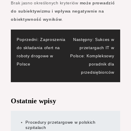
Brak jasno określonych kryteriów
może prowadzić
do subiektywizmu i wpływa negatywnie na
obiektywność wyników
.
Nawigacja
Poprzedni:
Zaproszenia
Następny:
Sukces w
do składania ofert na
przetargach IT w
wpisu
roboty drogowe w
Polsce: Kompleksowy
Polsce
poradnik dla
przedsiębiorców
Ostatnie wpisy
Procedury przetargowe w polskich
szpitalach