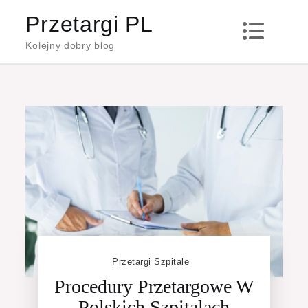
Skip
Przetargi PL
to
Kolejny dobry blog
content
Przetargi Szpitale
Procedury Przetargowe W
Polskich Szpitalach