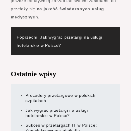
jeszcze efektywniej zarządzać swoimi zasobami, co
przełoży się
na jakość świadczonych usług
medycznych
.
Nawigacja
Poprzedni:
Jak wygrać przetargi na usługi
hotelarskie w Polsce?
wpisu
Ostatnie wpisy
Procedury przetargowe w polskich
szpitalach
Jak wygrać przetargi na usługi
hotelarskie w Polsce?
Sukces w przetargach IT w Polsce:
Kompleksowy poradnik dla