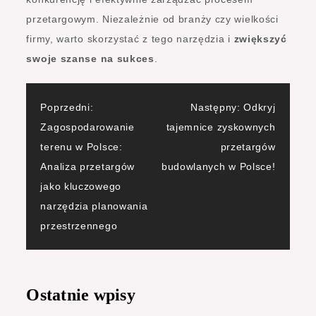
przetargowym. Niezależnie od branży czy wielkości
firmy, warto skorzystać z tego narzędzia i
zwiększyć
swoje szanse na sukces
.
Nawigacja
Poprzedni:
Następny:
Odkryj
Zagospodarowanie
tajemnice zyskownych
wpisu
terenu w Polsce:
przetargów
Analiza przetargów
budowlanych w Polsce!
jako kluczowego
narzędzia planowania
przestrzennego
Ostatnie wpisy