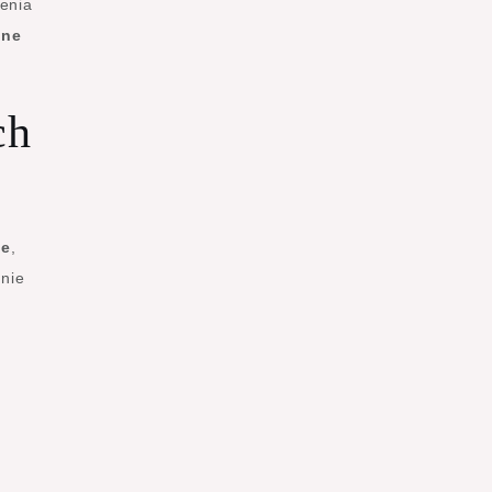
enia
lne
ch
we
,
 nie