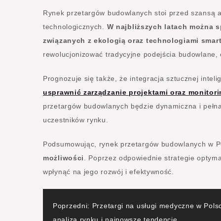
Rynek przetargów budowlanych stoi przed szansą a
technologicznych.
W najbliższych latach można s
związanych z ekologią oraz technologiami smart 
rewolucjonizować tradycyjne podejścia budowlane, 
Prognozuje się także, że integracja sztucznej intel
usprawnić zarządzanie projektami oraz monitor
przetargów budowlanych będzie dynamiczna i pełna
uczestników rynku.
Podsumowując, rynek przetargów budowlanych w 
możliwości
. Poprzez odpowiednie strategie optym
wpłynąć na jego rozwój i efektywność.
Nawigacja
Poprzedni:
Przetargi na usługi medyczne w Pols
analiza rynku i najnowsze tendencje