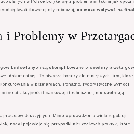
dowlanych w Polsce boryka się z problemami takimi jak opóźni
pnością kwalifikowanej siły roboczej,
co może wpływać na fina
i Problemy w Przetarga
rgów budowlanych są skomplikowane procedury przetargo
ej dokumentacji. To stwarza bariery dla mniejszych firm, które
konkurowania w przetargach. Ponadto, rygorystyczne wymogi
 mimo atrakcyjności finansowej i technicznej,
nie spełniają
ść procesów decyzyjnych. Mimo wprowadzenia wielu regulacji
sk, nadal pojawiają się przypadki nieuczciwych praktyk, które