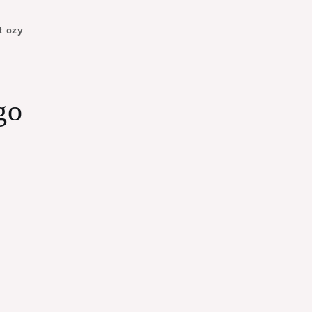
t czy
go