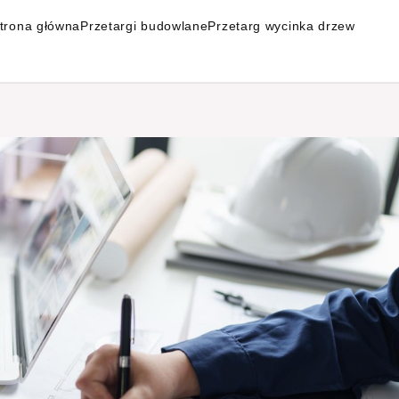
trona główna
Przetargi budowlane
Przetarg wycinka drzew