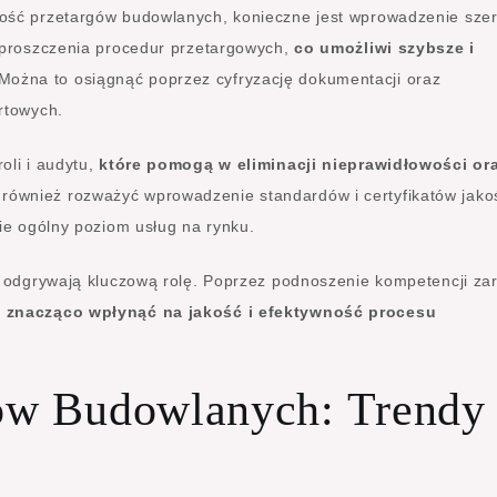
ność przetargów budowlanych, konieczne jest wprowadzenie sze
uproszczenia procedur przetargowych,
co umożliwi szybsze i
 Można to osiągnąć poprzez cyfryzację dokumentacji oraz
rtowych.
oli i audytu,
które pomogą w eliminacji nieprawidłowości or
 również rozważyć wprowadzenie standardów i certyfikatów jako
ie ogólny poziom usług na rynku.
ż odgrywają kluczową rolę. Poprzez podnoszenie kompetencji z
a znacząco wpłynąć na jakość i efektywność procesu
gów Budowlanych: Trendy 