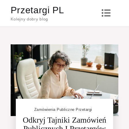
Skip
Przetargi PL
to
Kolejny dobry blog
content
Zamówienia Publiczne Przetargi
Odkryj Tajniki Zamówień
Publicznych I Przetargów